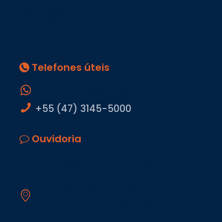
Declaração IRPF
Biblioteca
Telefones úteis
+55 (47) 9 9687-5000
+55 (47) 3145-5000
Ouvidoria
ouvidoria@santoantonio.edu.br
Rua Papa João XXIII, 1100
Iririú | Joinville-SC | 89227-301