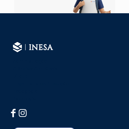
Administração
Ciências Contábeis
Direito
Engenharia de Produção
Pedagogia
Psicologia