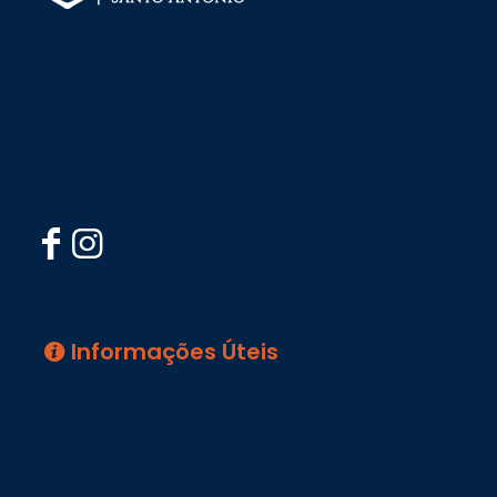
Educação Infantil
Ensino Fundamental I
Ensino Fundamental II
Ensino Médio
Contraturno
Atividades Extraclasse
Informações Úteis
Lista de materiais
Uniformes
Calendário escolar
Boleto Material Didático