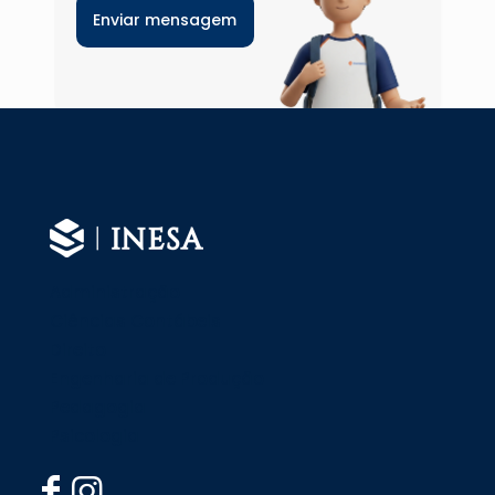
Administração
Ciências Contábeis
Direito
Engenharia de Produção
Pedagogia
Psicologia