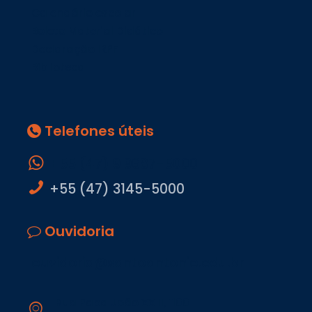
Calendário escolar
Boleto Material Didático
Declaração IRPF
Biblioteca
Telefones úteis
+55 (47) 9 9687-5000
+55 (47) 3145-5000
Ouvidoria
ouvidoria@santoantonio.edu.br
Rua Papa João XXIII, 1100